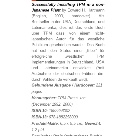
Successfully Installing TPM in a non-
Japanese Plant
by Edward H. Hartmann
(English, 2000, hardcover). Als
Bestseller in den USA, Deutschland, und
Lateinamerika, dies ist das erste Buch
über TPM dass von einem nicht-
japanischen Autor für das westliche
Publikum geschrieben wurde. Das Buch
hat sich den Status einer „Bibel“ für
erfolgreiche „westliche“ TPM
Implementierungen in Deutschland, USA
und Lateinamerika entwickelt (*mit
Außnahme der deutschen Edition, die
durch Vahlden.de verkauft wird).
Gebundene Ausgabe / Hardcover:
221
pages
Herausgeber:
TPM Press, Inc.
(December 1992, 2000)
ISBN-10:
1882258002
ISBN-13:
978-1882258000
Produkt-Maße:
6,5 x 9,5 cm,
Gewicht:
1,2 pfd