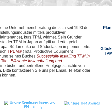
st eine Unternehmensberatung die sich seit 1990 der
Plan
rstellungsindustrie mittels produktiver
 Maintenance), kurz TPM, widmet. Sein Gründer
te der TPM in Japan aufgriff und erfolgreich
ropa, Südamerika und Südostasien implementierte.
Glück
eich
TPEM®
(Total Productive Equipment
TPM
chung seines Buches
Successfully Installing TPM in
Titel:
Effiziente Instandhaltung und
ne bisher unübertroffene Erfolgsgeschichte von
 Bitte kontaktieren Sie uns per Email, Telefon oder
in können.