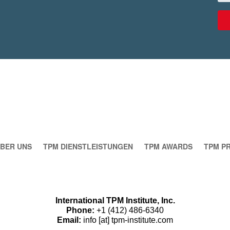
BER UNS
TPM DIENSTLEISTUNGEN
TPM AWARDS
TPM P
International TPM Institute, Inc.
Phone:
+1 (412) 486-6340
Email:
info [at] tpm-institute.com