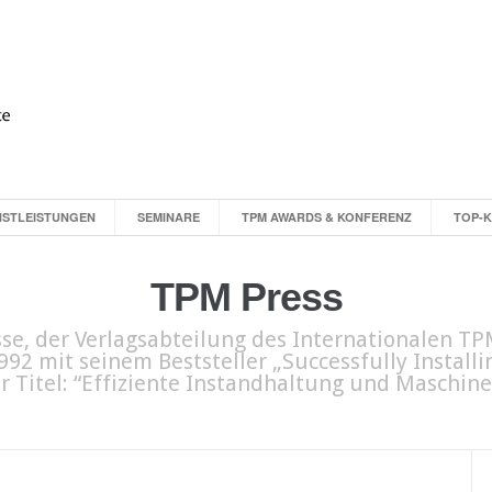
NSTLEISTUNGEN
SEMINARE
TPM AWARDS & KONFERENZ
TOP-
TPM Press
e, der Verlagsabteilung des Internationalen TPM
92 mit seinem Beststeller „Successfully Install
er Titel: “Effiziente Instandhaltung und Maschi