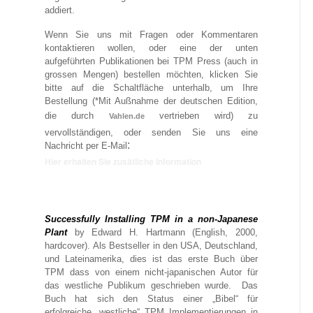
addiert.
Wenn Sie uns mit Fragen oder Kommentaren
kontaktieren wollen, oder eine der unten
aufgeführten Publikationen bei TPM Press (auch in
grossen Mengen) bestellen möchten, klicken Sie
bitte auf die Schaltfläche unterhalb, um Ihre
Bestellung (*Mit Außnahme der deutschen Edition,
die durch
vertrieben wird) zu
Vahlen.de
vervollständigen, oder senden Sie uns eine
:
Nachricht per E-Mail
Hier erhalten Sie zusätliche Information
Successfully Installing TPM in a non-Japanese
Plant
by Edward H. Hartmann (English, 2000,
hardcover). Als Bestseller in den USA, Deutschland,
und Lateinamerika, dies ist das erste Buch über
TPM dass von einem nicht-japanischen Autor für
das westliche Publikum geschrieben wurde. Das
Buch hat sich den Status einer „Bibel“ für
erfolgreiche „westliche“ TPM Implementierungen in