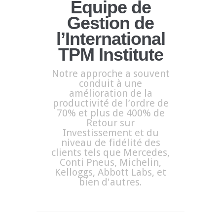
Equipe de
Gestion de
l’International
TPM Institute
Notre approche a souvent
conduit à une
amélioration de la
productivité de l’ordre de
70% et plus de 400% de
Retour sur
Investissement et du
niveau de fidélité des
clients tels que Mercedes,
Conti Pneus, Michelin,
Kelloggs, Abbott Labs, et
bien d'autres.