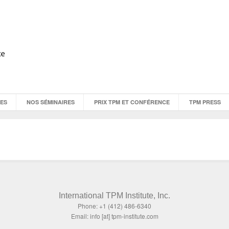
CES
NOS SÉMINAIRES
PRIX TPM ET CONFÉRENCE
TPM PRESS
International TPM Institute, Inc.
Phone: +1 (412) 486-6340
Email: info [at] tpm-institute.com