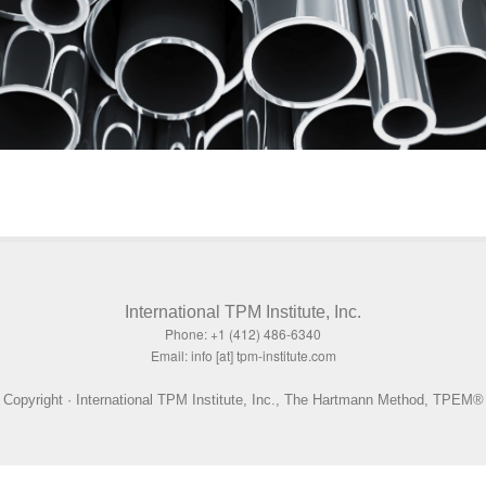
International TPM Institute, Inc.
Phone: +1 (412) 486-6340
Email: info [at] tpm-institute.com
Copyright · International TPM Institute, Inc., The Hartmann Method, TPEM®