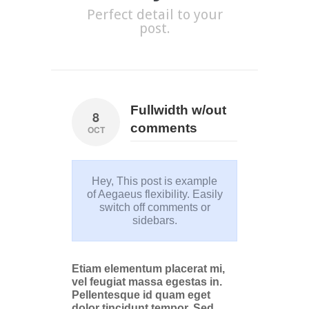
Perfect detail to your
post.
Fullwidth w/out
8
comments
OCT
Hey, This post is example
of Aegaeus flexibility. Easily
switch off comments or
sidebars.
Etiam elementum placerat mi,
vel feugiat massa egestas in.
Pellentesque id quam eget
dolor tincidunt tempor. Sed